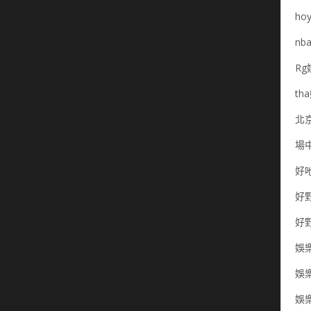
ho
nb
R
th
北
場
好
好
好
娛
娛
娛