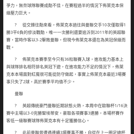
爭力，無奈球隊聯賽成勣不佳，在賽程過半的情況下佈萊克本保
級壓力巨大。
? 從交鋒往勣來看，佈萊克本過往與曼聯交手10次僅取得1
勝3平6負的慘淡戰勣，唯一一次勝利還要追泝到2011年的英超聯
賽，當時作客以3-2擊敗曼聯，但現今佈萊克本還在為英冠保級而
戰。
? 佈萊克本賽季至今只有36粒聯賽入球，進攻能力基本上
與球隊排名相符排名英冠下遊，在進攻能力不足的情況下，佈萊
克本本場面對紅魔很可能從防守做起，事實上佈萊克本最近3場賽
事只失了2球，高於賽季平均值不少。
曼聯
? 英超傳統豪門曼聯近期狀態火熱，本周中在歐聯杯1/16決
賽中主場以3-0完勝聖埃蒂安，豪取各項賽事3連勝，本場杯賽作
客低一級聯賽球隊佈萊克本有十足獲勝信心。
? 此前曼聯曾遭遇連續3場賽事不勝，自從在上一圈足總杯