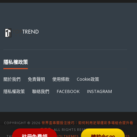
隱私權政策
關於我們
免責聲明
使用條款
Cookie政策
隱私權政策
聯絡我們
FACEBOOK
INSTAGRAM
COPYRIGHT © 2026
世界盃串關投注技巧：如何利用足球運彩多場組合提升看
盤樂趣
. ALL RIGHTS RESERVED.
註冊免費領
THEME: VT BLOGGING BY
VOLTHEMES
. POWERED BY
WORDPRESS
.