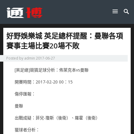
好野娛樂城 英足總杯提醒：曼聯各項
賽事主場比賽20場不敗
Posted by
admin
2017-06-27
[英足總]競猜足球分析：佈萊克本vs曼聯
開賽時間：2017-02-20 00：15
傷停匯報：
曼聯
出戰成疑：菲兒-瓊斯（後衛）、羅霍（後衛）
獵球者分析：