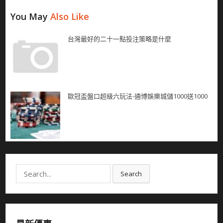
You May
Also Like
台灣最好的二十一點投注策略是什麼
歐冠盃盤口超級六玩法-通博娛樂城儲1000送1000
Search
Search
for: