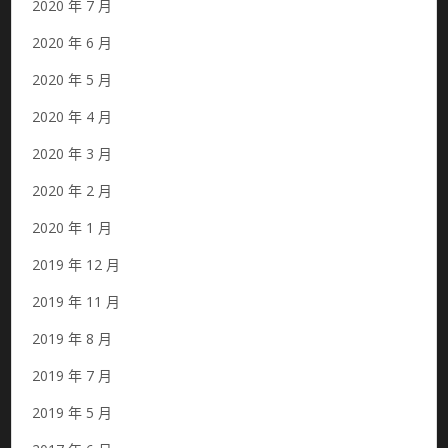
2020 年 7 月
2020 年 6 月
2020 年 5 月
2020 年 4 月
2020 年 3 月
2020 年 2 月
2020 年 1 月
2019 年 12 月
2019 年 11 月
2019 年 8 月
2019 年 7 月
2019 年 5 月