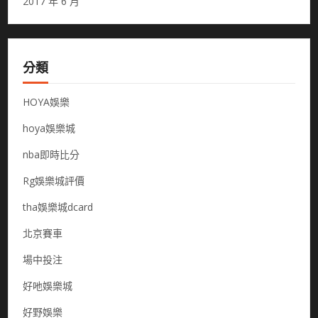
2017 年 6 月
分類
HOYA娛樂
hoya娛樂城
nba即時比分
Rg娛樂城評價
tha娛樂城dcard
北京賽車
場中投注
好吔娛樂城
好野娛樂