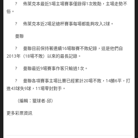
? 佈萊克本最近5場主場賽事僅錄得1次敗勣，主場走勢不
俗。
? 佈萊克本近2場足總杯賽事每場都能夠攻入2球。
曼聯
? 曼聯目前保持著連續16場聯賽不敗紀錄，這是他們自
2013年（18場不敗）以來的最長記錄。
? 曼聯最近9場賽事作客只輸過1次。
? 曼聯各項賽事主場比賽已經累計20場不敗，14勝6平，打
進43球失9球，11場零封對手。
（編輯：獵球者-邱）
更多彩票資訊