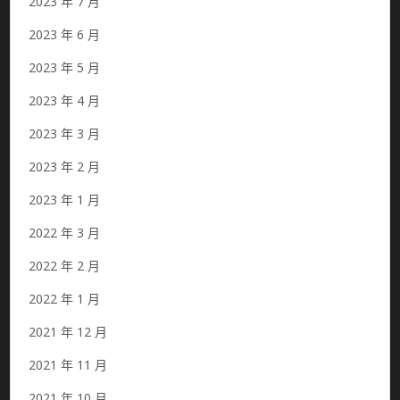
2023 年 7 月
2023 年 6 月
2023 年 5 月
2023 年 4 月
2023 年 3 月
2023 年 2 月
2023 年 1 月
2022 年 3 月
2022 年 2 月
2022 年 1 月
2021 年 12 月
2021 年 11 月
2021 年 10 月