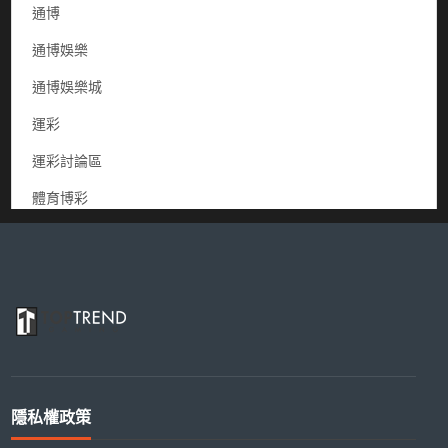
通博
通博娛樂
通博娛樂城
運彩
運彩討論區
體育博彩
隱私權政策