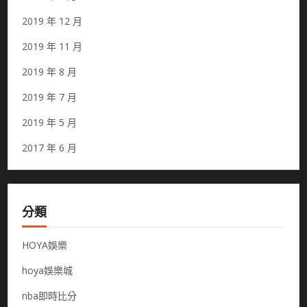
2019 年 12 月
2019 年 11 月
2019 年 8 月
2019 年 7 月
2019 年 5 月
2017 年 6 月
分類
HOYA娛樂
hoya娛樂城
nba即時比分