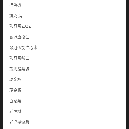
捕魚機
撲克 牌
歐冠盃2022
歐冠盃投注
歐冠盃投注心水
歐冠盃盤口
玖天娛樂城
現金板
現金版
百家樂
老虎機
老虎機遊戲