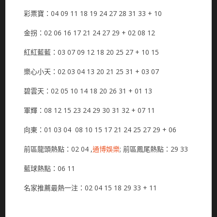
彩票寶：04 09 11 18 19 24 27 28 31 33 + 10
金拐：02 06 16 17 21 24 27 29 + 02 08 12
紅紅藍藍：03 07 09 12 18 20 25 27 + 10 15
樂心小天：02 03 04 13 20 21 25 31 + 03 07
碧雲天：02 05 10 14 18 20 26 31 + 01 13
軍輝：08 12 15 23 24 29 30 31 32 + 07 11
向東：01 03 04 08 10 15 17 21 24 25 27 29 + 06
前區龍頭熱點：02 04 ,
通博娛樂
; 前區鳳尾熱點：29 33
藍球熱點：06 11
名家推薦最熱一注：02 04 15 18 29 33 + 11