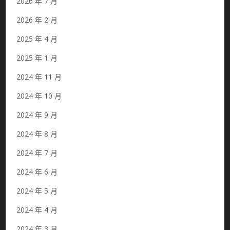
2026 年 7 月
2026 年 2 月
2025 年 4 月
2025 年 1 月
2024 年 11 月
2024 年 10 月
2024 年 9 月
2024 年 8 月
2024 年 7 月
2024 年 6 月
2024 年 5 月
2024 年 4 月
2024 年 3 月