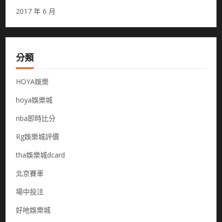
2017 年 6 月
分類
HOYA娛樂
hoya娛樂城
nba即時比分
Rg娛樂城評價
tha娛樂城dcard
北京賽車
場中投注
好吔娛樂城