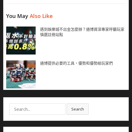
You May
Also Like
遇到娛樂城不出金怎麼辦？通博資深專家呼籲玩家
慎選註冊站點
通博提供必要的工具，優勢和優勢給玩家們
Search
Search
for: