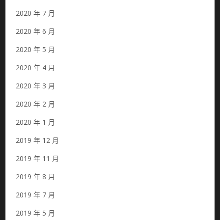
2020 年 7 月
2020 年 6 月
2020 年 5 月
2020 年 4 月
2020 年 3 月
2020 年 2 月
2020 年 1 月
2019 年 12 月
2019 年 11 月
2019 年 8 月
2019 年 7 月
2019 年 5 月