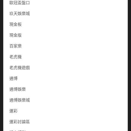
歐冠盃盤口
玖天娛樂城
現金板
現金版
百家樂
老虎機
老虎機遊戲
通博
通博娛樂
通博娛樂城
運彩
運彩討論區