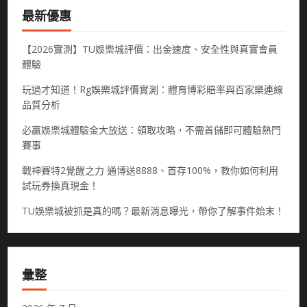
最新優惠
【2026實測】TU娛樂城評價：出金速度、安全性與真實會員
體驗
玩過才知道！Rg娛樂城評價實測：體育博彩賠率與百家樂連線
品質分析
必贏娛樂城體驗金大放送：領取攻略，不需首儲即可體驗熱門
賽事
戰神賽特2覺醒之力 通博送8888、首存100%，教你如何利用
試玩券換真現金！
TU娛樂城被抓是真的嗎？最新消息曝光，帶你了解事件始末！
彙整