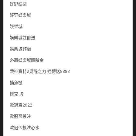
好野娛樂
好野娛樂城
娛樂城
娛樂城註冊送
娛樂城詐騙
必贏娛樂城體驗金
戰神賽特2覺醒之力 通博送8888
捕魚機
撲克 牌
歐冠盃2022
歐冠盃投注
歐冠盃投注心水