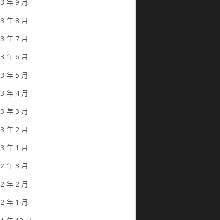
23 年 9 月
23 年 8 月
23 年 7 月
23 年 6 月
23 年 5 月
23 年 4 月
23 年 3 月
23 年 2 月
23 年 1 月
22 年 3 月
22 年 2 月
22 年 1 月